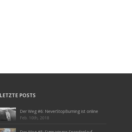
LETZTE POSTS
Der Weg #6: NeverStopBurning ist online
Feb. 10th, 2018
Der Weg #5: Sigmaringer Spendenlauf