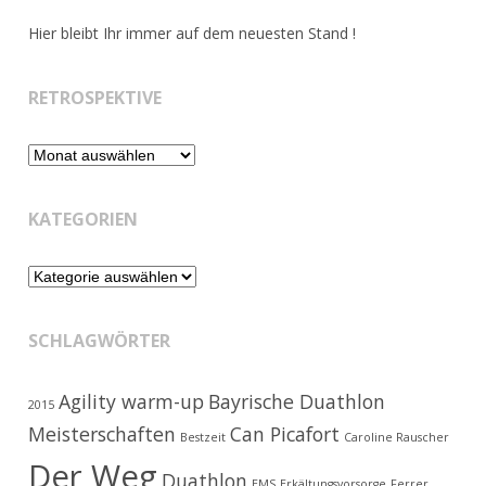
Hier bleibt Ihr immer auf dem neuesten Stand !
RETROSPEKTIVE
Retrospektive
KATEGORIEN
Kategorien
SCHLAGWÖRTER
Agility warm-up
Bayrische Duathlon
2015
Meisterschaften
Can Picafort
Bestzeit
Caroline Rauscher
Der Weg
Duathlon
EMS
Erkältungsvorsorge
Ferrer