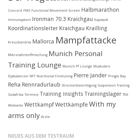
Halbmarathon
Concord
FMS
Functional Movement Screen
Ironman 70.3 Kraichgau
Immunsystem
Kapstadt
Koordinationsleiter
Kraichgau
Krailling
Mampfattacke
Mallorca
Kreuzbandriss
Munich Personal
Mikronährstoffmischung
Training Lounge
Munich PT Lounge
Muskuläre
Pierre Jander
Dysbalancen
NFT
Nutritional Finetuning
Pringle Bay
Reha
Rennradurlaub
Streckenbesichtigung
Suspension Training
Training insights
Trainingslager
Südafrika
Termine
TRX
With my
Wettkampf
Wettkämpfe
Webseite
arms only
Ärzte
NEUES AUS DEM TESTRAUM