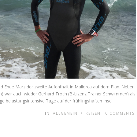
d Ende März der zweite Aufenthalt in Mallorca auf dem Plan. Neben
on) war auch wieder Gerhard Troch (B-Lizenz Trainer Schwimmen) als
ge belastungsintensive Tage auf der frühlingshaften Insel.
IN
ALLGEMEIN
/
REISEN
0
COMMENTS