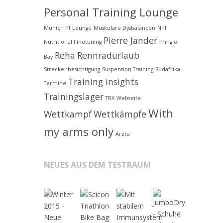
Personal Training Lounge
Munich PT Lounge
Muskuläre Dysbalancen
NFT
Pierre Jander
Nutritional Finetuning
Pringle
Reha
Rennradurlaub
Bay
Streckenbesichtigung
Suspension Training
Südafrika
Training insights
Termine
Trainingslager
TRX
Webseite
With
Wettkampf
Wettkämpfe
my arms only
Ärzte
NEUES AUS DEM TESTRAUM