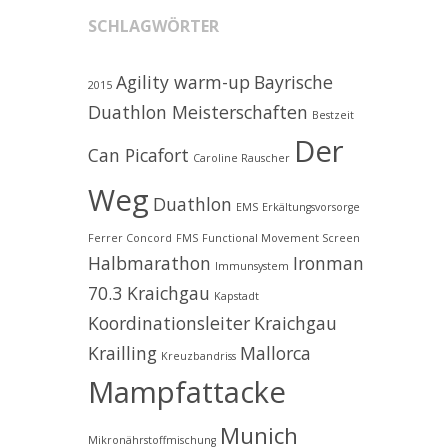
SCHLAGWÖRTER
Agility warm-up
Bayrische
2015
Duathlon Meisterschaften
Bestzeit
Der
Can Picafort
Caroline Rauscher
Weg
Duathlon
EMS
Erkältungsvorsorge
Ferrer Concord
FMS
Functional Movement Screen
Halbmarathon
Ironman
Immunsystem
70.3 Kraichgau
Kapstadt
Koordinationsleiter
Kraichgau
Krailling
Mallorca
Kreuzbandriss
Mampfattacke
Munich
Mikronährstoffmischung