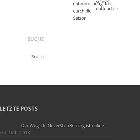
SUCHE
LETZTE POSTS
Der Weg #6: NeverStopBurning ist online
Feb. 10th, 2018