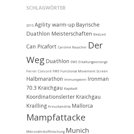
SCHLAGWÖRTER
Agility warm-up
Bayrische
2015
Duathlon Meisterschaften
Bestzeit
Der
Can Picafort
Caroline Rauscher
Weg
Duathlon
EMS
Erkältungsvorsorge
Ferrer Concord
FMS
Functional Movement Screen
Halbmarathon
Ironman
Immunsystem
70.3 Kraichgau
Kapstadt
Koordinationsleiter
Kraichgau
Krailling
Mallorca
Kreuzbandriss
Mampfattacke
Munich
Mikronährstoffmischung