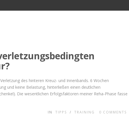
verletzungsbedingten
ur?
r Verletzung des hinteren Kreuz- und Innenbands. 6 Wochen
gung und keine Belastung, hinterließen einen deutlichen
enkel). Die wesentlichen Erfolgsfaktoren meiner Reha-Phase fasse
IN
TIPPS
/
TRAINING
0
COMMENTS