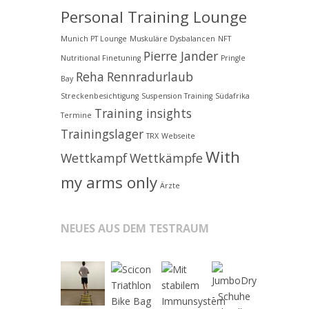
Personal Training Lounge
Munich PT Lounge
Muskuläre Dysbalancen
NFT
Pierre Jander
Nutritional Finetuning
Pringle
Reha
Rennradurlaub
Bay
Streckenbesichtigung
Suspension Training
Südafrika
Training insights
Termine
Trainingslager
TRX
Webseite
With
Wettkampf
Wettkämpfe
my arms only
Ärzte
NEUES AUS DEM TESTRAUM