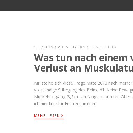
1. JANUAR 2015
BY
KARSTEN PFEIFER
Was tun nach einem 
Verlust an Muskulat
Mir stellte sich diese Frage Mitte 2013 nach meine
vollständige Stilllegung des Beins, d.h. keine Bewe
Muskelrückgang (3,5cm Umfang am unteren Obersch
ich hier kurz für Euch zusammen.
›
MEHR LESEN