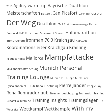
Agility warm-up
Bayrische Duathlon
2015
Meisterschaften
Can Picafort
Bestzeit
Caroline Rauscher
Der Weg
Duathlon
EMS
Erkältungsvorsorge
Ferrer
Halbmarathon
Concord
FMS
Functional Movement Screen
Ironman 70.3 Kraichgau
Immunsystem
Kapstadt
Koordinationsleiter
Kraichgau
Krailling
Mampfattacke
Mallorca
Kreuzbandriss
Munich Personal
Mikronährstoffmischung
Training Lounge
Munich PT Lounge
Muskuläre
Pierre Jander
Dysbalancen
NFT
Nutritional Finetuning
Pringle Bay
Reha
Rennradurlaub
Streckenbesichtigung
Suspension Training
Training insights
Trainingslager
Südafrika
Termine
TRX
With my
Wettkampf
Wettkämpfe
Webseite