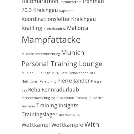
Halbmarathon
Ironman
Immunsystem
70.3 Kraichgau
Kapstadt
Koordinationsleiter
Kraichgau
Krailling
Mallorca
Kreuzbandriss
Mampfattacke
Munich
Mikronährstoffmischung
Personal Training Lounge
Munich PT Lounge
Muskuläre Dysbalancen
NFT
Pierre Jander
Nutritional Finetuning
Pringle
Reha
Rennradurlaub
Bay
Streckenbesichtigung
Suspension Training
Südafrika
Training insights
Termine
Trainingslager
TRX
Webseite
With
Wettkampf
Wettkämpfe