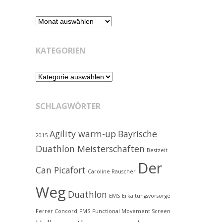
Retrospektive
KATEGORIEN
Kategorien
SCHLAGWÖRTER
Agility warm-up
Bayrische
2015
Duathlon Meisterschaften
Bestzeit
Der
Can Picafort
Caroline Rauscher
Weg
Duathlon
EMS
Erkältungsvorsorge
Ferrer Concord
FMS
Functional Movement Screen