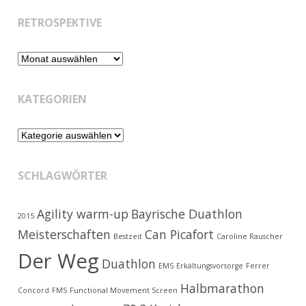
RETROSPEKTIVE
Retrospektive
KATEGORIEN
Kategorien
SCHLAGWÖRTER
Agility warm-up
Bayrische Duathlon
2015
Meisterschaften
Can Picafort
Bestzeit
Caroline Rauscher
Der Weg
Duathlon
EMS
Erkältungsvorsorge
Ferrer
Halbmarathon
Concord
FMS
Functional Movement Screen