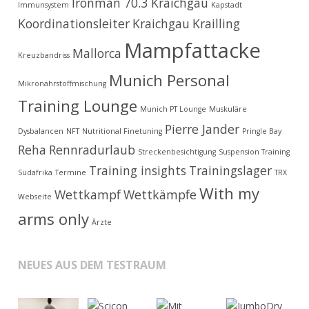
Ironman 70.3 Kraichgau
Immunsystem
Kapstadt
Koordinationsleiter
Kraichgau
Krailling
Mampfattacke
Mallorca
Kreuzbandriss
Munich Personal
Mikronährstoffmischung
Training Lounge
Munich PT Lounge
Muskuläre
Pierre Jander
Dysbalancen
NFT
Nutritional Finetuning
Pringle Bay
Reha
Rennradurlaub
Streckenbesichtigung
Suspension Training
Training insights
Trainingslager
Südafrika
Termine
TRX
With my
Wettkampf
Wettkämpfe
Webseite
arms only
Ärzte
NEUES AUS DEM TESTRAUM