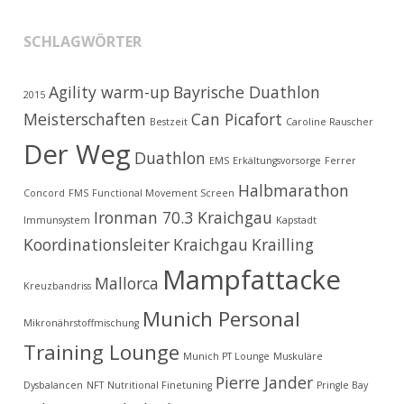
SCHLAGWÖRTER
Agility warm-up
Bayrische Duathlon
2015
Meisterschaften
Can Picafort
Bestzeit
Caroline Rauscher
Der Weg
Duathlon
EMS
Erkältungsvorsorge
Ferrer
Halbmarathon
Concord
FMS
Functional Movement Screen
Ironman 70.3 Kraichgau
Immunsystem
Kapstadt
Koordinationsleiter
Kraichgau
Krailling
Mampfattacke
Mallorca
Kreuzbandriss
Munich Personal
Mikronährstoffmischung
Training Lounge
Munich PT Lounge
Muskuläre
Pierre Jander
Dysbalancen
NFT
Nutritional Finetuning
Pringle Bay