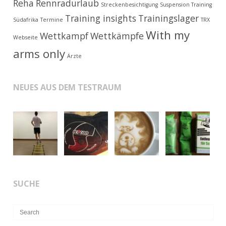
Reha
Rennradurlaub
Streckenbesichtigung
Suspension Training
Training insights
Trainingslager
Südafrika
Termine
TRX
With my
Wettkampf
Wettkämpfe
Webseite
arms only
Ärzte
NEUES AUS DEM TESTRAUM
SUCHE