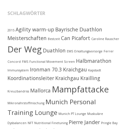
SCHLAGWÖRTER
Agility warm-up
Bayrische Duathlon
2015
Meisterschaften
Can Picafort
Bestzeit
Caroline Rauscher
Der Weg
Duathlon
EMS
Erkältungsvorsorge
Ferrer
Halbmarathon
Concord
FMS
Functional Movement Screen
Ironman 70.3 Kraichgau
Immunsystem
Kapstadt
Koordinationsleiter
Kraichgau
Krailling
Mampfattacke
Mallorca
Kreuzbandriss
Munich Personal
Mikronährstoffmischung
Training Lounge
Munich PT Lounge
Muskuläre
Pierre Jander
Dysbalancen
NFT
Nutritional Finetuning
Pringle Bay