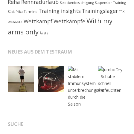
Reha
Rennradurlaub
Streckenbesichtigung
Suspension Training
Training insights
Trainingslager
Südafrika
Termine
TRX
With my
Wettkampf
Wettkämpfe
Webseite
arms only
Ärzte
NEUES AUS DEM TESTRAUM
SUCHE