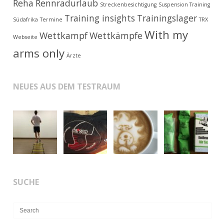
Reha
Rennradurlaub
Streckenbesichtigung
Suspension Training
Training insights
Trainingslager
Südafrika
Termine
TRX
With my
Wettkampf
Wettkämpfe
Webseite
arms only
Ärzte
NEUES AUS DEM TESTRAUM
SUCHE