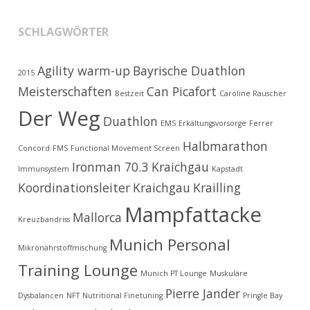
SCHLAGWÖRTER
Agility warm-up
Bayrische Duathlon
2015
Meisterschaften
Can Picafort
Bestzeit
Caroline Rauscher
Der Weg
Duathlon
EMS
Erkältungsvorsorge
Ferrer
Halbmarathon
Concord
FMS
Functional Movement Screen
Ironman 70.3 Kraichgau
Immunsystem
Kapstadt
Koordinationsleiter
Kraichgau
Krailling
Mampfattacke
Mallorca
Kreuzbandriss
Munich Personal
Mikronährstoffmischung
Training Lounge
Munich PT Lounge
Muskuläre
Pierre Jander
Dysbalancen
NFT
Nutritional Finetuning
Pringle Bay