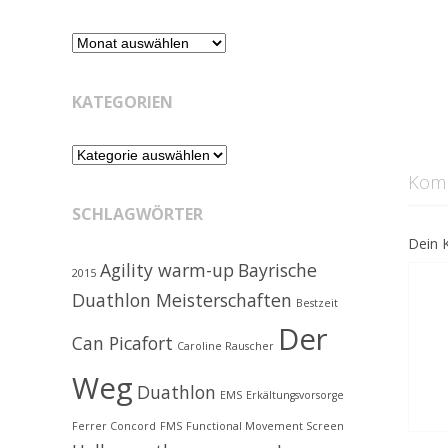
Retrospektive
KATEGORIEN
Kategorien
Kom
SCHLAGWÖRTER
Dein 
Agility warm-up
Bayrische
2015
Duathlon Meisterschaften
Bestzeit
Der
Can Picafort
Caroline Rauscher
Weg
Duathlon
EMS
Erkältungsvorsorge
Ferrer Concord
FMS
Functional Movement Screen