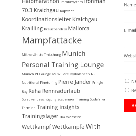
Halbmarathon
Ironman
Immunsystem
Name
70.3 Kraichgau
Kapstadt
Koordinationsleiter
Kraichgau
Krailling
Mallorca
Kreuzbandriss
E-mail
Mampfattacke
Munich
Mikronährstoffmischung
Websi
Personal Training Lounge
Munich PT Lounge
Muskuläre Dysbalancen
NFT
Pierre Jander
Na
Nutritional Finetuning
Pringle
Reha
Rennradurlaub
Be
Bay
Streckenbesichtigung
Suspension Training
Südafrika
Training insights
Termine
Trainingslager
TRX
Webseite
With
Wettkampf
Wettkämpfe