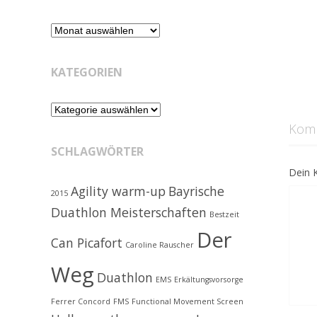
Retrospektive
KATEGORIEN
Kategorien
Kom
SCHLAGWÖRTER
Dein 
Agility warm-up
Bayrische
2015
Duathlon Meisterschaften
Bestzeit
Der
Can Picafort
Caroline Rauscher
Weg
Duathlon
EMS
Erkältungsvorsorge
Ferrer Concord
FMS
Functional Movement Screen