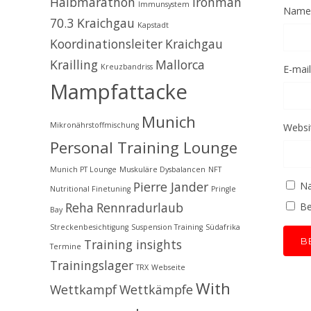
Halbmarathon
Ironman
Immunsystem
Name
70.3 Kraichgau
Kapstadt
Koordinationsleiter
Kraichgau
Krailling
Mallorca
Kreuzbandriss
E-mail
Mampfattacke
Munich
Mikronährstoffmischung
Websi
Personal Training Lounge
Munich PT Lounge
Muskuläre Dysbalancen
NFT
Pierre Jander
Na
Nutritional Finetuning
Pringle
Reha
Rennradurlaub
Be
Bay
Streckenbesichtigung
Suspension Training
Südafrika
Training insights
Termine
Trainingslager
TRX
Webseite
With
Wettkampf
Wettkämpfe