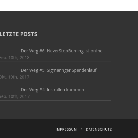
LETZTE POSTS
Der Weg #6: NeverStopBurning ist online
Feb. 10th, 2018
Der Weg #5: Sigmaringer Spendenlauf
Okt. 19th, 2017
Der Weg #4: Ins rollen kommen
Sep. 10th, 2017
IMPRESSUM
DATENSCHUTZ