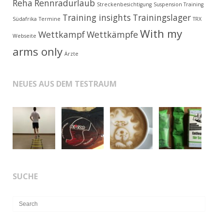
Reha
Rennradurlaub
Streckenbesichtigung
Suspension Training
Training insights
Trainingslager
Südafrika
Termine
TRX
With my
Wettkampf
Wettkämpfe
Webseite
arms only
Ärzte
NEUES AUS DEM TESTRAUM
SUCHE