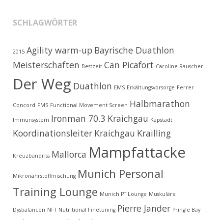
SCHLAGWÖRTER
Agility warm-up
Bayrische Duathlon
2015
Meisterschaften
Can Picafort
Bestzeit
Caroline Rauscher
Der Weg
Duathlon
EMS
Erkältungsvorsorge
Ferrer
Halbmarathon
Concord
FMS
Functional Movement Screen
Ironman 70.3 Kraichgau
Immunsystem
Kapstadt
Koordinationsleiter
Kraichgau
Krailling
Mampfattacke
Mallorca
Kreuzbandriss
Munich Personal
Mikronährstoffmischung
Training Lounge
Munich PT Lounge
Muskuläre
Pierre Jander
Dysbalancen
NFT
Nutritional Finetuning
Pringle Bay