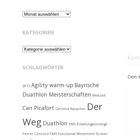
Retrospektive
KATEGORIEN
Kategorien
Kom
SCHLAGWÖRTER
Dein 
Agility warm-up
Bayrische
2015
Duathlon Meisterschaften
Bestzeit
Der
Can Picafort
Caroline Rauscher
Weg
Duathlon
EMS
Erkältungsvorsorge
Ferrer Concord
FMS
Functional Movement Screen