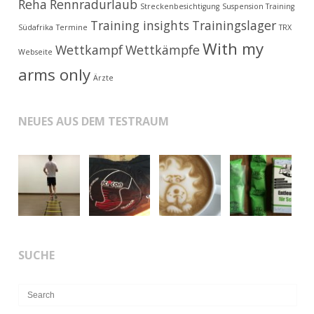
Reha
Rennradurlaub
Streckenbesichtigung
Suspension Training
Training insights
Trainingslager
Südafrika
Termine
TRX
With my
Wettkampf
Wettkämpfe
Webseite
arms only
Ärzte
NEUES AUS DEM TESTRAUM
SUCHE