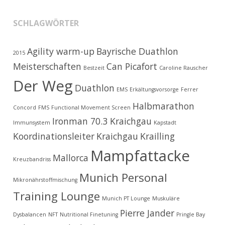
SCHLAGWÖRTER
Agility warm-up
Bayrische Duathlon
2015
Meisterschaften
Can Picafort
Bestzeit
Caroline Rauscher
Der Weg
Duathlon
EMS
Erkältungsvorsorge
Ferrer
Halbmarathon
Concord
FMS
Functional Movement Screen
Ironman 70.3 Kraichgau
Immunsystem
Kapstadt
Koordinationsleiter
Kraichgau
Krailling
Mampfattacke
Mallorca
Kreuzbandriss
Munich Personal
Mikronährstoffmischung
Training Lounge
Munich PT Lounge
Muskuläre
Pierre Jander
Dysbalancen
NFT
Nutritional Finetuning
Pringle Bay