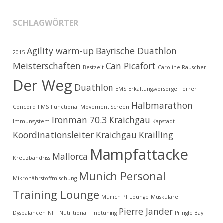
SCHLAGWÖRTER
Agility warm-up
Bayrische Duathlon
2015
Meisterschaften
Can Picafort
Bestzeit
Caroline Rauscher
Der Weg
Duathlon
EMS
Erkältungsvorsorge
Ferrer
Halbmarathon
Concord
FMS
Functional Movement Screen
Ironman 70.3 Kraichgau
Immunsystem
Kapstadt
Koordinationsleiter
Kraichgau
Krailling
Mampfattacke
Mallorca
Kreuzbandriss
Munich Personal
Mikronährstoffmischung
Training Lounge
Munich PT Lounge
Muskuläre
Pierre Jander
Dysbalancen
NFT
Nutritional Finetuning
Pringle Bay