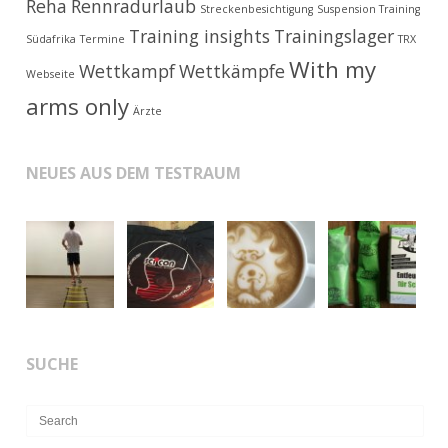
Reha
Rennradurlaub
Streckenbesichtigung
Suspension Training
Training insights
Trainingslager
Südafrika
Termine
TRX
With my
Wettkampf
Wettkämpfe
Webseite
arms only
Ärzte
NEUES AUS DEM TESTRAUM
SUCHE