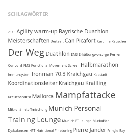
SCHLAGWÖRTER
Agility warm-up
Bayrische Duathlon
2015
Meisterschaften
Can Picafort
Bestzeit
Caroline Rauscher
Der Weg
Duathlon
EMS
Erkältungsvorsorge
Ferrer
Halbmarathon
Concord
FMS
Functional Movement Screen
Ironman 70.3 Kraichgau
Immunsystem
Kapstadt
Koordinationsleiter
Kraichgau
Krailling
Mampfattacke
Mallorca
Kreuzbandriss
Munich Personal
Mikronährstoffmischung
Training Lounge
Munich PT Lounge
Muskuläre
Pierre Jander
Dysbalancen
NFT
Nutritional Finetuning
Pringle Bay