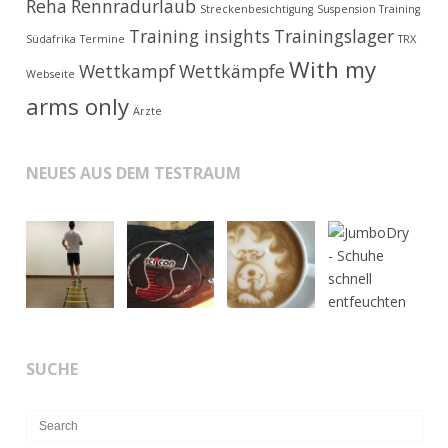
Reha
Rennradurlaub
Streckenbesichtigung
Suspension Training
Training insights
Trainingslager
Südafrika
Termine
TRX
With my
Wettkampf
Wettkämpfe
Webseite
arms only
Ärzte
NEUES AUS DEM TESTRAUM
SUCHE