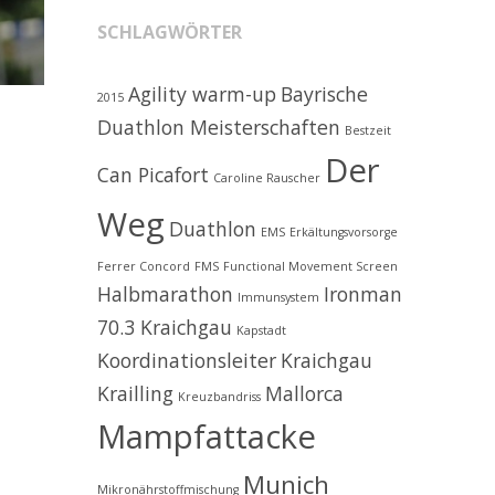
SCHLAGWÖRTER
Agility warm-up
Bayrische
2015
Duathlon Meisterschaften
Bestzeit
Der
Can Picafort
Caroline Rauscher
Weg
Duathlon
EMS
Erkältungsvorsorge
Ferrer Concord
FMS
Functional Movement Screen
Halbmarathon
Ironman
Immunsystem
70.3 Kraichgau
Kapstadt
Koordinationsleiter
Kraichgau
Krailling
Mallorca
Kreuzbandriss
Mampfattacke
Munich
Mikronährstoffmischung