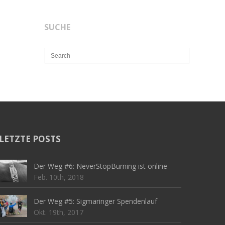
SUCHE
LETZTE POSTS
Der Weg #6: NeverStopBurning ist online
Feb. 10th, 2018
Der Weg #5: Sigmaringer Spendenlauf
Okt. 19th, 2017