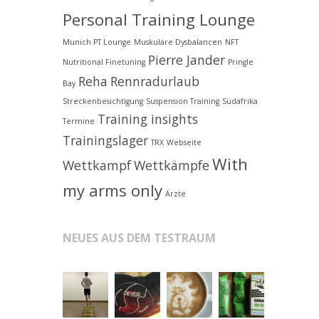
Personal Training Lounge
Munich PT Lounge
Muskuläre Dysbalancen
NFT
Pierre Jander
Nutritional Finetuning
Pringle
Reha
Rennradurlaub
Bay
Streckenbesichtigung
Suspension Training
Südafrika
Training insights
Termine
Trainingslager
TRX
Webseite
With
Wettkampf
Wettkämpfe
my arms only
Ärzte
NEUES AUS DEM TESTRAUM