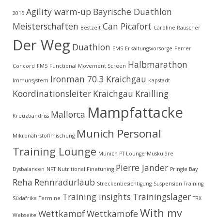
Agility warm-up
Bayrische Duathlon
2015
Meisterschaften
Can Picafort
Bestzeit
Caroline Rauscher
Der Weg
Duathlon
EMS
Erkältungsvorsorge
Ferrer
Halbmarathon
Concord
FMS
Functional Movement Screen
Ironman 70.3 Kraichgau
Immunsystem
Kapstadt
Koordinationsleiter
Kraichgau
Krailling
Mampfattacke
Mallorca
Kreuzbandriss
Munich Personal
Mikronährstoffmischung
Training Lounge
Munich PT Lounge
Muskuläre
Pierre Jander
Dysbalancen
NFT
Nutritional Finetuning
Pringle Bay
Reha
Rennradurlaub
Streckenbesichtigung
Suspension Training
Training insights
Trainingslager
Südafrika
Termine
TRX
With my
Wettkampf
Wettkämpfe
Webseite