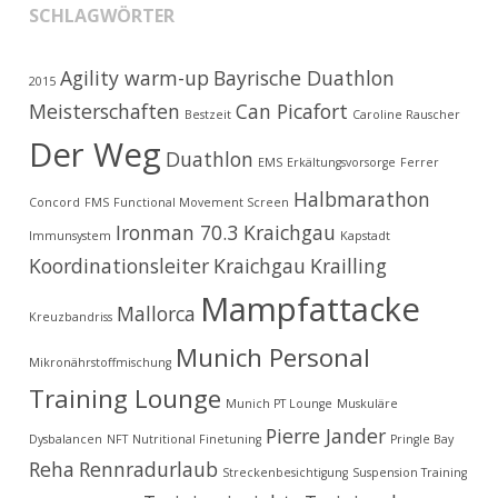
SCHLAGWÖRTER
Agility warm-up
Bayrische Duathlon
2015
Meisterschaften
Can Picafort
Bestzeit
Caroline Rauscher
Der Weg
Duathlon
EMS
Erkältungsvorsorge
Ferrer
Halbmarathon
Concord
FMS
Functional Movement Screen
Ironman 70.3 Kraichgau
Immunsystem
Kapstadt
Koordinationsleiter
Kraichgau
Krailling
Mampfattacke
Mallorca
Kreuzbandriss
Munich Personal
Mikronährstoffmischung
Training Lounge
Munich PT Lounge
Muskuläre
Pierre Jander
Dysbalancen
NFT
Nutritional Finetuning
Pringle Bay
Reha
Rennradurlaub
Streckenbesichtigung
Suspension Training