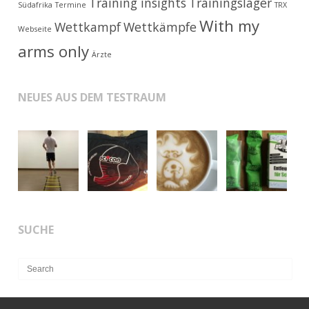
Training insights
Trainingslager
Südafrika
Termine
TRX
With my
Wettkampf
Wettkämpfe
Webseite
arms only
Ärzte
NEUES AUS DEM TESTRAUM
SUCHE