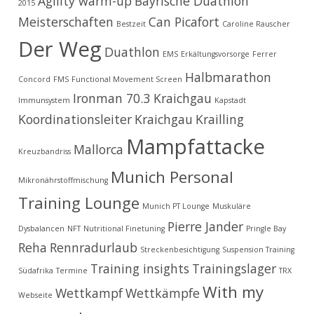
Agility warm-up
Bayrische Duathlon
2015
Meisterschaften
Can Picafort
Bestzeit
Caroline Rauscher
Der Weg
Duathlon
EMS
Erkältungsvorsorge
Ferrer
Halbmarathon
Concord
FMS
Functional Movement Screen
Ironman 70.3 Kraichgau
Immunsystem
Kapstadt
Koordinationsleiter
Kraichgau
Krailling
Mampfattacke
Mallorca
Kreuzbandriss
Munich Personal
Mikronährstoffmischung
Training Lounge
Munich PT Lounge
Muskuläre
Pierre Jander
Dysbalancen
NFT
Nutritional Finetuning
Pringle Bay
Reha
Rennradurlaub
Streckenbesichtigung
Suspension Training
Training insights
Trainingslager
Südafrika
Termine
TRX
With my
Wettkampf
Wettkämpfe
Webseite