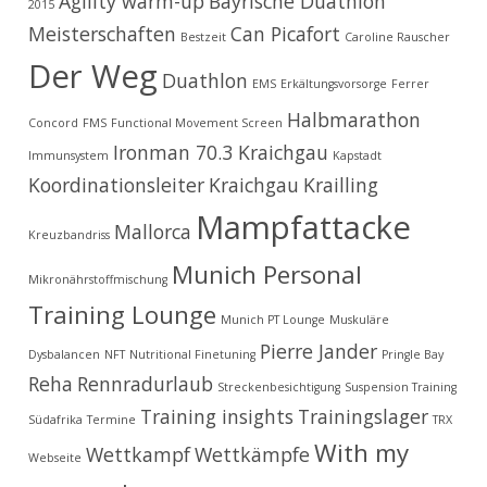
Agility warm-up
Bayrische Duathlon
2015
Meisterschaften
Can Picafort
Bestzeit
Caroline Rauscher
Der Weg
Duathlon
EMS
Erkältungsvorsorge
Ferrer
Halbmarathon
Concord
FMS
Functional Movement Screen
Ironman 70.3 Kraichgau
Immunsystem
Kapstadt
Koordinationsleiter
Kraichgau
Krailling
Mampfattacke
Mallorca
Kreuzbandriss
Munich Personal
Mikronährstoffmischung
Training Lounge
Munich PT Lounge
Muskuläre
Pierre Jander
Dysbalancen
NFT
Nutritional Finetuning
Pringle Bay
Reha
Rennradurlaub
Streckenbesichtigung
Suspension Training
Training insights
Trainingslager
Südafrika
Termine
TRX
With my
Wettkampf
Wettkämpfe
Webseite