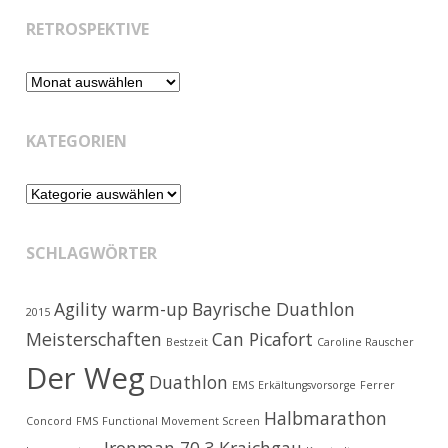
RETROSPEKTIVE
Retrospektive
KATEGORIEN
Kategorien
SCHLAGWÖRTER
Agility warm-up
Bayrische Duathlon
2015
Meisterschaften
Can Picafort
Bestzeit
Caroline Rauscher
Der Weg
Duathlon
EMS
Erkältungsvorsorge
Ferrer
Halbmarathon
Concord
FMS
Functional Movement Screen