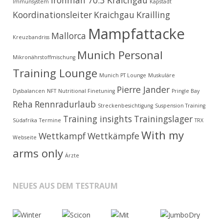
Ironman 70.3 Kraichgau
Immunsystem
Kapstadt
Koordinationsleiter
Kraichgau
Krailling
Mampfattacke
Mallorca
Kreuzbandriss
Munich Personal
Mikronährstoffmischung
Training Lounge
Munich PT Lounge
Muskuläre
Pierre Jander
Dysbalancen
NFT
Nutritional Finetuning
Pringle Bay
Reha
Rennradurlaub
Streckenbesichtigung
Suspension Training
Training insights
Trainingslager
Südafrika
Termine
TRX
With my
Wettkampf
Wettkämpfe
Webseite
arms only
Ärzte
NEUES AUS DEM TESTRAUM